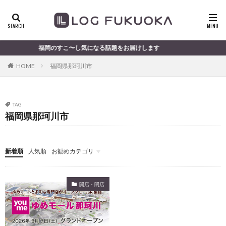
福岡のすこ〜し気になる話題をお届けします
HOME
福岡県那珂川市
TAG
福岡県那珂川市
新着順
人気順
お勧めカテゴリ
未分類
開店・閉店