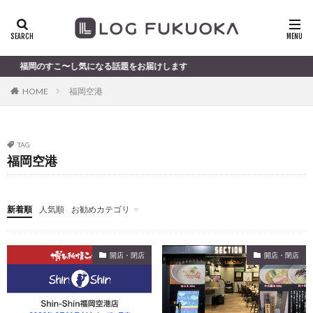
すこ〜し気になる話題をお届けします
HOME
福岡空港
TAG
福岡空港
新着順
人気順
お勧めカテゴリ
未分類
開店・閉店
開店・閉店