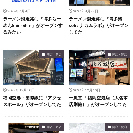
2026年6月4日
2026年4月24日
ラーメン滑走路に『博多らー
ラーメン滑走路に『博多鶏
めんShin-Shin』がオープンす
soba ナカムラボ』がオープン
るみたい
してた
開店・閉店
開店・閉店
2024年12月10日
2024年12月10日
福岡空港・国際線に『アクセ
一風堂『 福岡空港店（大名本
スホール』がオープンしてた
店別館）』がオープンしてた
開店・閉店
開店・閉店