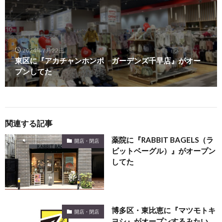
2024年7月22日
東区に『アカチャンホンポ ガーデンズ千早店』がオー
プンしてた
関連する記事
薬院に『RABBIT BAGELS（ラ
開店・閉店
ビットベーグル）』がオープン
してた
博多区・東比恵に『マツモトキ
開店・閉店
ヨシ』がオープンするみたい