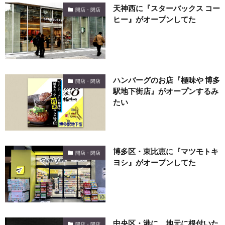
天神西に『スターバックス コー
開店・閉店
ヒー』がオープンしてた
ハンバーグのお店『極味や 博多
開店・閉店
駅地下街店』がオープンするみ
たい
博多区・東比恵に『マツモトキ
開店・閉店
ヨシ』がオープンしてた
中央区・港に、地元に根付いた
開店・閉店