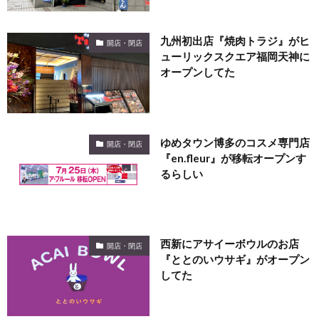
九州初出店『焼肉トラジ』がヒ
開店・閉店
ューリックスクエア福岡天神に
オープンしてた
ゆめタウン博多のコスメ専門店
開店・閉店
『en.fleur』が移転オープンす
るらしい
西新にアサイーボウルのお店
開店・閉店
『ととのいウサギ』がオープン
してた