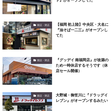
【福岡 初上陸】中央区・大名に
開店・閉店
『油そば一二三』がオープンし
てた
『グッデイ 南福岡店』が改築の
開店・閉店
ため一時休店するそうです（休
店セール開催）
大野城・御笠川に『ドラッグイ
開店・閉店
レブン』がオープンするみたい