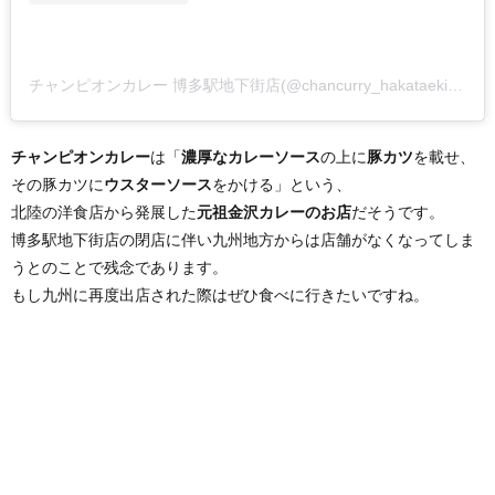
チャンピオンカレー 博多駅地下街店(@chancurry_hakataekichika)がシェアした投稿
チャンピオンカレー
は「
濃厚なカレーソース
の上に
豚カツ
を載せ、
その豚カツに
ウスターソース
をかける」という、
北陸の洋食店から発展した
元祖金沢カレーのお店
だそうです。
博多駅地下街店の閉店に伴い九州地方からは店舗がなくなってしま
うとのことで残念であります。
もし九州に再度出店された際はぜひ食べに行きたいですね。