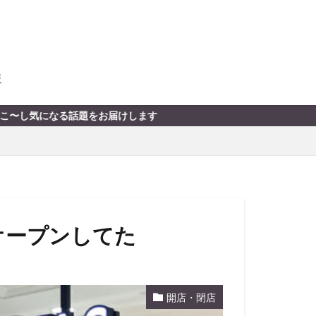
版
届けします
がオープンしてた
開店・閉店