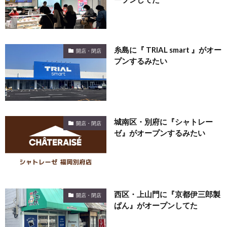
糸島に『 TRIAL smart 』がオー
開店・閉店
プンするみたい
城南区・別府に『シャトレー
開店・閉店
ゼ』がオープンするみたい
西区・上山門に『京都伊三郎製
開店・閉店
ぱん』がオープンしてた