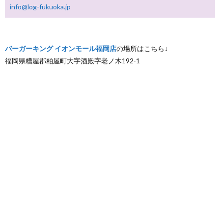
info@log-fukuoka.jp
バーガーキング イオンモール福岡店
の場所はこちら↓
福岡県糟屋郡粕屋町大字酒殿字老ノ木192-1