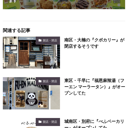
ます
関連する記事
南区・大楠の『クボカリー』が
開店・閉店
閉店するそうです
東区・千早に『福恩麻辣湯（フ
開店・閉店
ーエン マーラータン）』がオー
プンしてた
城南区・別府に『べふベーカリ
開店・閉店
ー』がオープンしてた