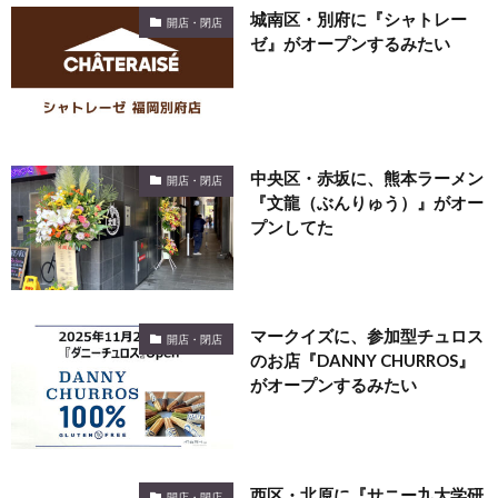
城南区・別府に『シャトレー
開店・閉店
ゼ』がオープンするみたい
中央区・赤坂に、熊本ラーメン
開店・閉店
『文龍（ぶんりゅう）』がオー
プンしてた
マークイズに、参加型チュロス
開店・閉店
のお店『DANNY CHURROS』
がオープンするみたい
西区・北原に『サニー九大学研
開店・閉店