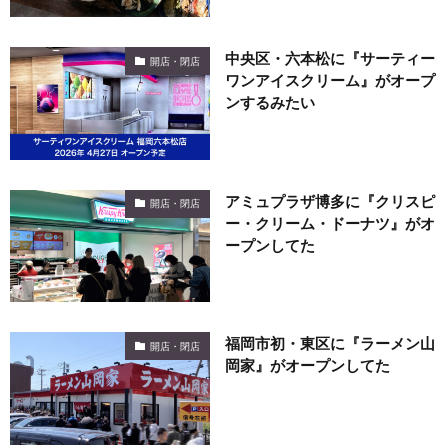
中央区・六本松に『サーティー
開店・閉店
ワンアイスクリーム』がオープ
ンするみたい
アミュプラザ博多に『クリスピ
開店・閉店
ー・クリーム・ドーナツ』がオ
ープンしてた
福岡市初・東区に『ラーメン山
開店・閉店
岡家』がオープンしてた