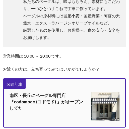
私たちのベーグルは、味はもちろん、素材にもこだわ
り、一つひとつ手ごねで丁寧に作っています。
ベーグルの原材料には国産小麦・国産野菜・阿蘇の天
然水・エクストラバージンオリーブオイルなど、
厳選したものを使用し、お客様へ、食の安心・安全を
お届けします。
営業時間は 10:00 ～ 20:00 です。
お近くの方は、立ち寄ってみてはいかがでしょうか？
関連記事
南区・長丘にベーグル専門店
『codomodo (コドモド) 』がオープン
してた