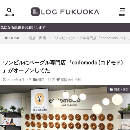
届けします
HOME
開店・閉店
ワンビルにベーグル専門店 『codomodo (コド
ワンビルにベーグル専門店 『codomodo (コドモド)
』がオープンしてた
2025年4月24日
開店・閉店
福岡市中央区
開店・閉店