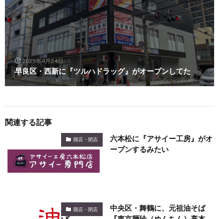
2025年4月24日
早良区・西新に『ツルハドラッグ』がオープンしてた
関連する記事
六本松に『アサイー工房』がオ
開店・閉店
ープンするみたい
中央区・舞鶴に、元祖油そば
開店・閉店
『東京麺珍（めんちん）亭本