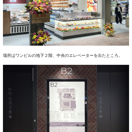
場所はワンビルの地下２階、中央のエレベーターを出たところ。