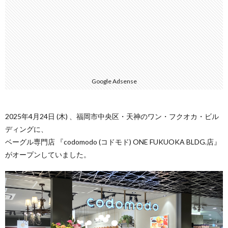
Google Adsense
2025年4月24日 (木) 、福岡市中央区・天神のワン・フクオカ・ビル
ディングに、
ベーグル専門店 『codomodo (コドモド) ONE FUKUOKA BLDG.店』
がオープンしていました。