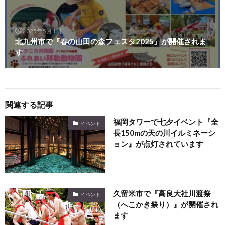
2025年5月11日
北九州市で『春の山田の森フェスタ2025』が開催されま
す
関連する記事
福岡タワーで七夕イベント『全
イベント
長150mの天の川イルミネーシ
ョン』が点灯されています
久留米市で『高良大社川渡祭
イベント
（へこかき祭り）』が開催され
ます