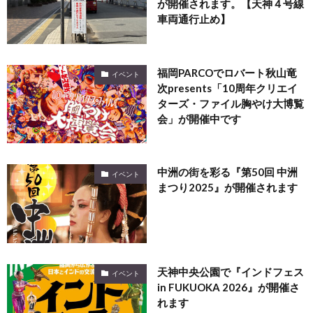
が開催されます。【天神４号線
車両通行止め】
福岡PARCOでロバート秋山竜
イベント
次presents「10周年クリエイ
ターズ・ファイル胸やけ大博覧
会」が開催中です
中洲の街を彩る『第50回 中洲
イベント
まつり2025』が開催されます
天神中央公園で『インドフェス
イベント
in FUKUOKA 2026』が開催さ
れます