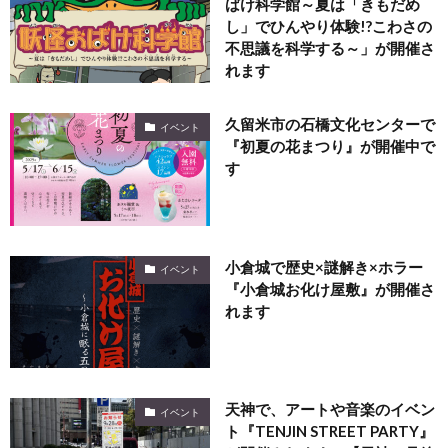
ばけ科学館～夏は「きもだめ
し」でひんやり体験!?こわさの
不思議を科学する～」が開催さ
れます
久留米市の石橋文化センターで
イベント
『初夏の花まつり』が開催中で
す
小倉城で歴史×謎解き×ホラー
イベント
『小倉城お化け屋敷』が開催さ
れます
天神で、アートや音楽のイベン
イベント
ト『TENJIN STREET PARTY』