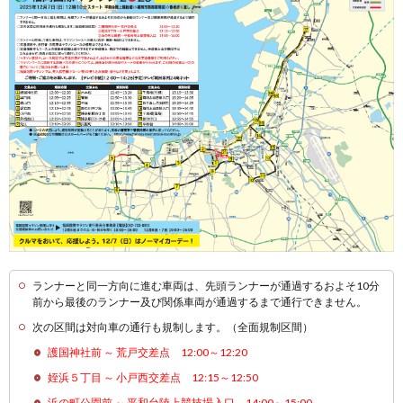
ランナーと同一方向に進む車両は、先頭ランナーが通過するおよそ10分
前から最後のランナー及び関係車両が通過するまで通行できません。
次の区間は対向車の通行も規制します。（全面規制区間）
護国神社前 ～ 荒戸交差点 12:00～12:20
姪浜５丁目 ～ 小戸西交差点 12:15～12:50
浜の町公園前 ～ 平和台陸上競技場入口 14:00～15:00