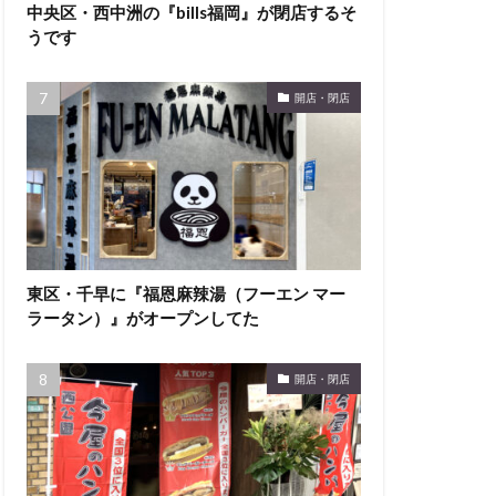
中央区・西中洲の『bills福岡』が閉店するそ
うです
開店・閉店
東区・千早に『福恩麻辣湯（フーエン マー
ラータン）』がオープンしてた
開店・閉店