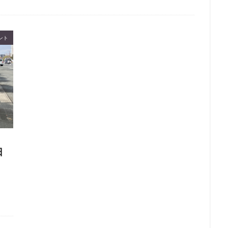
ント
日
】