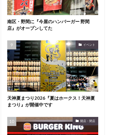
南区・野間に『今屋のハンバーガー 野間
店』がオープンしてた
イベント
天神夏まつり2026『夏はホークス！天神夏
まつり』が開催中です
開店・閉店