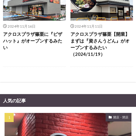
2024年11月16日
2024年11月11日
アクロスプラザ篠栗に『ピザ
アクロスプラザ篠栗【開業】
ハット』がオープンするみた
まずは『資さんうどん』がオ
い
ープンするみたい
（2024/11/19）
人気の記事
開店・閉店