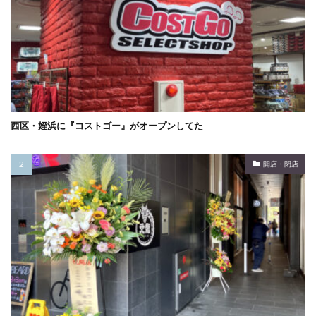
西区・姪浜に『コストゴー』がオープンしてた
開店・閉店