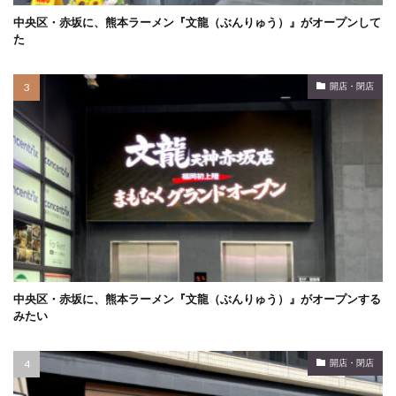
中央区・赤坂に、熊本ラーメン『文龍（ぶんりゅう）』がオープンして
た
開店・閉店
中央区・赤坂に、熊本ラーメン『文龍（ぶんりゅう）』がオープンする
みたい
開店・閉店