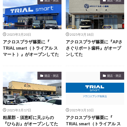
開店・閉店
開店・閉店
2025年3月20日
2025年3月18日
アクロスプラザ篠栗に『
アクロスプラザ篠栗に『APさ
TRIAL smart（トライアル ス
さぐりポート歯科』がオープ
マート ）』がオープンしてた
ンしてた
開店・閉店
開店・閉店
2025年3月17日
2025年3月10日
粕屋郡・須恵町に天ぷらの
アクロスプラザ篠栗に『
『ひらお』がオープンしてた
TRIAL smart（トライアル ス