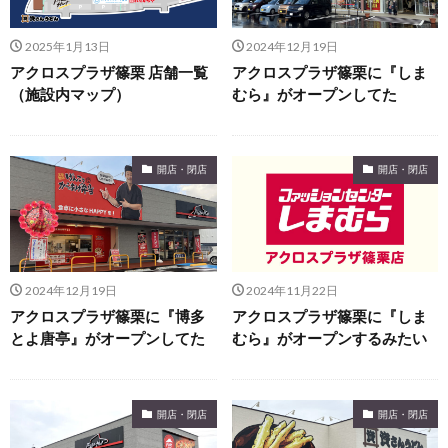
2025年1月13日
2024年12月19日
アクロスプラザ篠栗 店舗一覧
アクロスプラザ篠栗に『しま
（施設内マップ）
むら』がオープンしてた
開店・閉店
開店・閉店
2024年12月19日
2024年11月22日
アクロスプラザ篠栗に『博多
アクロスプラザ篠栗に『しま
とよ唐亭』がオープンしてた
むら』がオープンするみたい
開店・閉店
開店・閉店