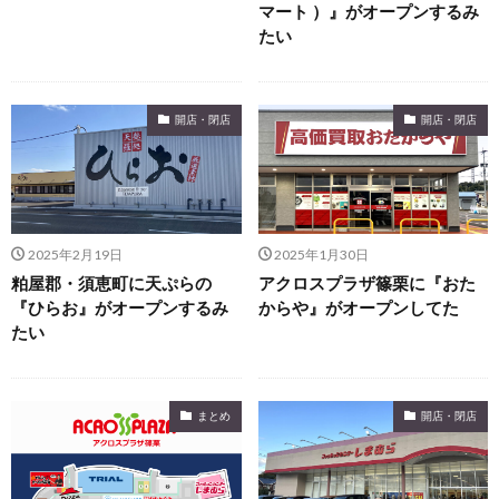
マート ）』がオープンするみ
たい
開店・閉店
開店・閉店
2025年2月19日
2025年1月30日
粕屋郡・須恵町に天ぷらの
アクロスプラザ篠栗に『おた
『ひらお』がオープンするみ
からや』がオープンしてた
たい
まとめ
開店・閉店