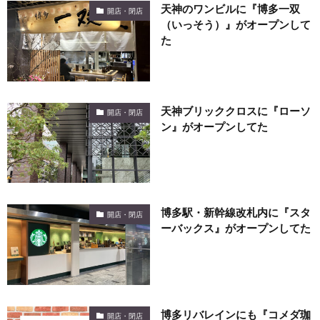
天神のワンビルに『博多一双
開店・閉店
（いっそう）』がオープンして
た
天神ブリッククロスに『ローソ
開店・閉店
ン』がオープンしてた
博多駅・新幹線改札内に『スタ
開店・閉店
ーバックス』がオープンしてた
博多リバレインにも『コメダ珈
開店・閉店