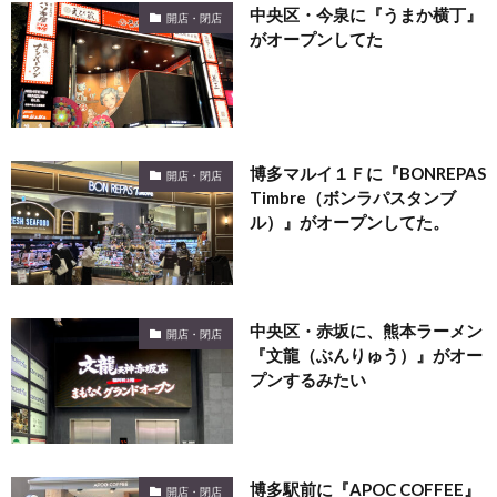
中央区・今泉に『うまか横丁』
開店・閉店
がオープンしてた
博多マルイ１Ｆに『BONREPAS
開店・閉店
Timbre（ボンラパスタンブ
ル）』がオープンしてた。
中央区・赤坂に、熊本ラーメン
開店・閉店
『文龍（ぶんりゅう）』がオー
プンするみたい
博多駅前に『APOC COFFEE』
開店・閉店