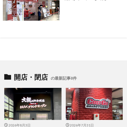
開店・閉店
の最新記事8件
2026年8月3日
2026年7月31日