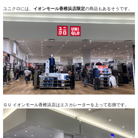
ユニクロには、
イオンモール香椎浜店限定
の商品もあるそうです。
ＧＵ イオンモール香椎浜店はエスカレーターを上って右側です。