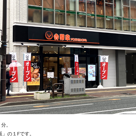
１分。
坂」の１Fです。