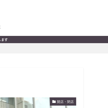
版
開店・閉店