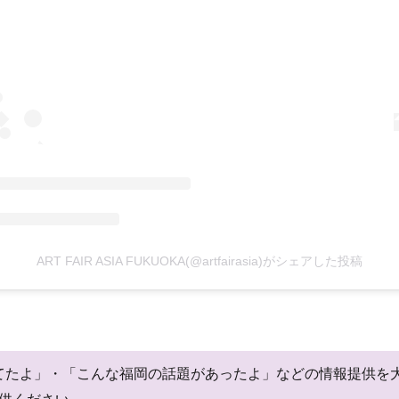
ART FAIR ASIA FUKUOKA(@artfairasia)がシェアした投稿
閉店してたよ」・「こんな福岡の話題があったよ」などの情報提供
供ください。