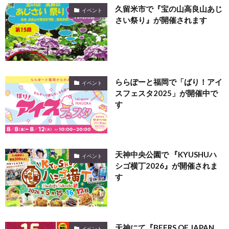
久留米市で『宝の山高良山あじ
イベント
さい祭り』が開催されます
ららぽーと福岡で「ばり！アイ
イベント
スフェスタ2025」が開催中で
す
天神中央公園で 『KYUSHUハ
イベント
シゴ横丁2026』が開催されま
す
天神にて『BEERS OF JAPAN
イベント