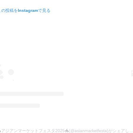
この投稿をInstagramで見る
🐲アジアンマーケットフェスタ2025🐲(@asianmarketfesta)がシェア