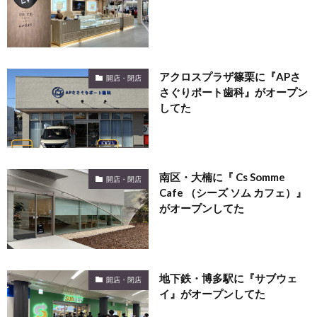
アクロスプラザ篠栗に『APさ
開店・閉店
さぐりポート歯科』がオープン
してた
南区・大楠に『 Cs Somme
開店・閉店
Cafe （シーズ ソム カフェ）』
がオープンしてた
地下鉄・博多駅に『サブウェ
開店・閉店
イ』がオープンしてた