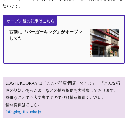
思います。
オープン後の記事はこちら
西新に『バーガーキング』がオープン
してた
LOG FUKUOKAでは「ここが開店/閉店してたよ」・「こんな福
岡の話題があったよ」などの情報提供を大募集しております。
些細なことでも大丈夫ですのでぜひ情報提供ください。
情報提供はこちら↓
info@log-fukuoka.jp