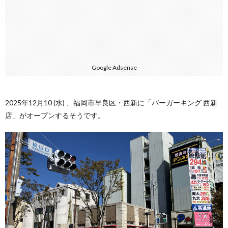
Google Adsense
2025年12月10 (水) 、福岡市早良区・西新に「バーガーキング 西新
店」がオープンするそうです。