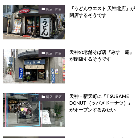
『うどんウエスト 天神北店』が
開店・閉店
閉店するそうです
天神の老舗そば店『みすゞ庵』
開店・閉店
が閉店するそうです
天神・新天町に『TSUBAME
開店・閉店
DONUT（ツバメドーナツ）』
がオープンするみたい