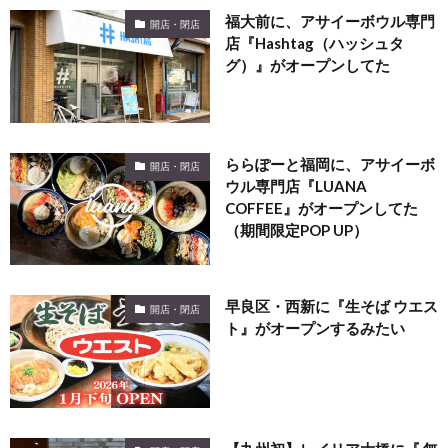
福大前に、アサイーボウル専門
開店・閉店
店『Hashtag（ハッシュタ
グ）』がオープンしてた
ららぽーと福岡に、アサイーボ
開店・閉店
ウル専門店『LUANA
COFFEE』がオープンしてた
（期間限定POP UP）
早良区・西新に『生そば ウエス
開店・閉店
ト』がオープンするみたい