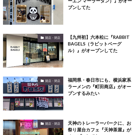
ーエン マーラータン）』がオー
プンしてた
【九州初】六本松に『RABBIT
開店・閉店
BAGELS（ラビットベーグ
ル）』がオープンしてた
福岡県・春日市にも、横浜家系
開店・閉店
ラーメンの『町田商店』がオー
プンするみたい
天神のトレーラーパークに、お
開店・閉店
祭り屋台カフェ『天神茶屋』が