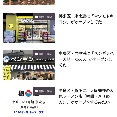
博多区・東比恵に『マツモトキ
開店・閉店
ヨシ』がオープンしてた
中央区・西中洲に『ペンギンベ
開店・閉店
ーカリー Coco』がオープンし
てた
早良区・賀茂に、大阪発祥の人
開店・閉店
気ラーメン店『桐麺（きりめ
ん）』がオープンするみたい