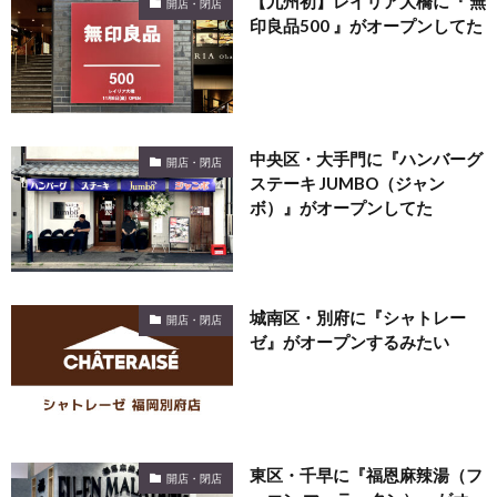
【九州初】レイリア大橋に『 無
開店・閉店
印良品500 』がオープンしてた
中央区・大手門に『ハンバーグ
開店・閉店
ステーキ JUMBO（ジャン
ボ）』がオープンしてた
城南区・別府に『シャトレー
開店・閉店
ゼ』がオープンするみたい
東区・千早に『福恩麻辣湯（フ
開店・閉店