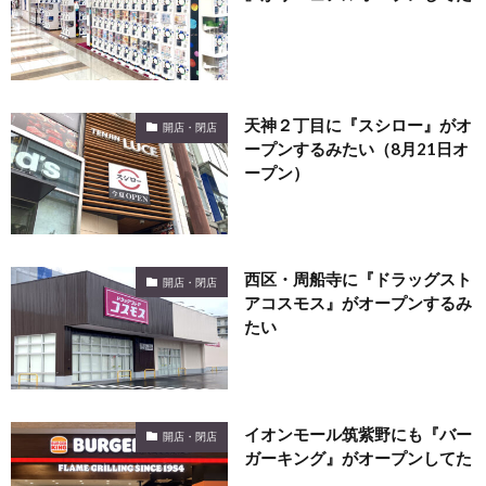
天神２丁目に『スシロー』がオ
開店・閉店
ープンするみたい（8月21日オ
ープン）
西区・周船寺に『ドラッグスト
開店・閉店
アコスモス』がオープンするみ
たい
イオンモール筑紫野にも『バー
開店・閉店
ガーキング』がオープンしてた