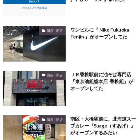
ワンビルに『 Nike Fukuoka
開店・閉店
Tenjin 』がオープンしてた
ＪＲ香椎駅前に油そば専門店
開店・閉店
『東京油組総本店 香椎組』が
オープンしてた
南区・大橋駅前に、北海道スー
開店・閉店
プカレー『Suage（すあげ）』
がオープンするみたい