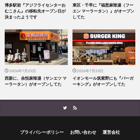
博多駅前『アジフライセンターお
東区・千早に『福恩麻辣湯（フー
むこさん』の移転先オープン日が
エン マーラータン）』がオープン
決まったようです
してた
2026年7月23日
2026年7月20日
西新に、汆悦麻辣湯（サンエツ マ
イオンモール筑紫野にも『バーガ
ーラータン）がオープンしてた
ーキング』がオープンしてた
プライバシーポリシー
お問い合わせ
運営会社