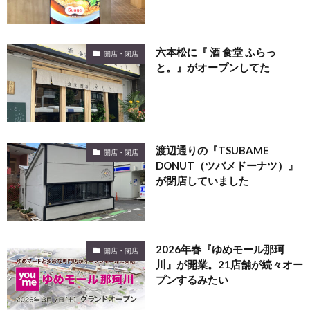
六本松に『 酒 食堂 ふらっ
開店・閉店
と。』がオープンしてた
渡辺通りの『TSUBAME
開店・閉店
DONUT（ツバメドーナツ）』
が閉店していました
2026年春『ゆめモール那珂
開店・閉店
川』が開業。21店舗が続々オー
プンするみたい