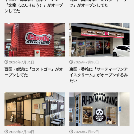
『文龍（ぶんりゅう）』がオープ
ツ』がオープンしてた
ンしてた
2026年7月31日
2026年7月30日
西区・姪浜に『コストゴー』がオ
東区・香椎に『サーティーワンア
ープンしてた
イスクリーム』がオープンするみ
たい
2026年7月30日
2026年7月29日