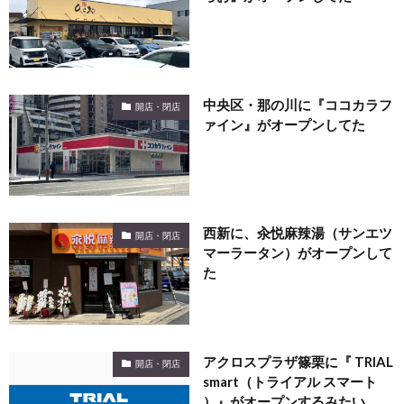
中央区・那の川に『ココカラフ
開店・閉店
ァイン』がオープンしてた
西新に、汆悦麻辣湯（サンエツ
開店・閉店
マーラータン）がオープンして
た
アクロスプラザ篠栗に『 TRIAL
開店・閉店
smart（トライアル スマート
）』がオープンするみたい