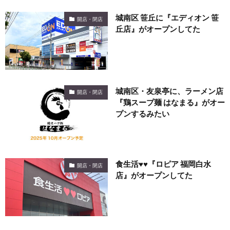
城南区 笹丘に『エディオン 笹
開店・閉店
丘店』がオープンしてた
城南区・友泉亭に、ラーメン店
開店・閉店
『鶏スープ麺 はなまる』がオー
プンするみたい
食生活♥♥『ロピア 福岡白水
開店・閉店
店』がオープンしてた