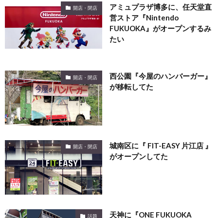
アミュプラザ博多に、任天堂直
開店・閉店
営ストア『Nintendo
FUKUOKA』がオープンするみ
たい
西公園『今屋のハンバーガー』
開店・閉店
が移転してた
城南区に『 FIT-EASY 片江店 』
開店・閉店
がオープンしてた
天神に『ONE FUKUOKA
話題