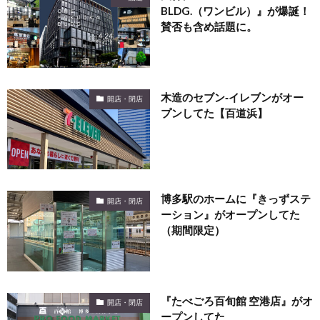
BLDG.（ワンビル）』が爆誕！
賛否も含め話題に。
木造のセブン‐イレブンがオー
開店・閉店
プンしてた【百道浜】
博多駅のホームに『きっずステ
開店・閉店
ーション』がオープンしてた
（期間限定）
『たべごろ百旬館 空港店』がオ
開店・閉店
ープンしてた