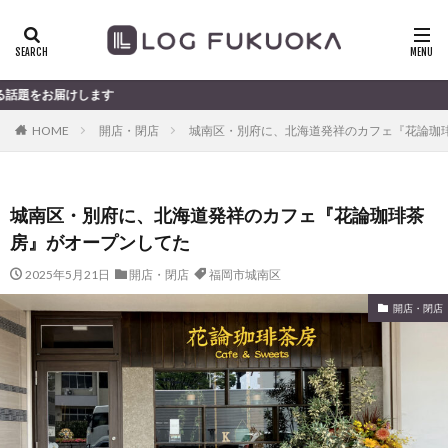
す
HOME
開店・閉店
城南区・別府に、北海道発祥のカフェ『花論珈
城南区・別府に、北海道発祥のカフェ『花論珈琲茶
房』がオープンしてた
2025年5月21日
開店・閉店
福岡市城南区
開店・閉店