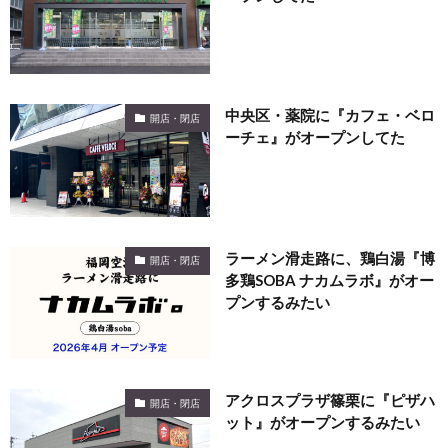
中央区・薬院に『カフェ・ベロ
開店・閉店
ーチェ』がオープンしてた
ラーメン滑走路に、鶏白湯『博
開店・閉店
多鶏SOBA ナカムラボ』がオー
プンするみたい
アクロスプラザ篠栗に『ピザハ
開店・閉店
ット』がオープンするみたい