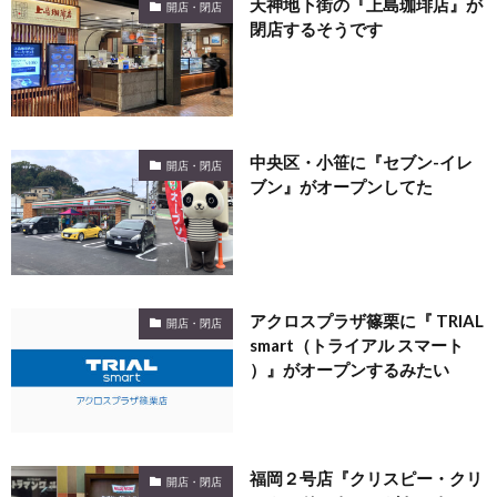
天神地下街の『上島珈琲店』が
開店・閉店
閉店するそうです
中央区・小笹に『セブン-イレ
開店・閉店
ブン』がオープンしてた
アクロスプラザ篠栗に『 TRIAL
開店・閉店
smart（トライアル スマート
）』がオープンするみたい
福岡２号店『クリスピー・クリ
開店・閉店