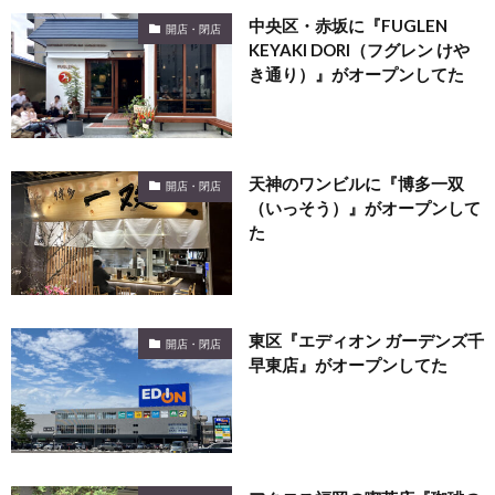
中央区・赤坂に『FUGLEN
開店・閉店
KEYAKI DORI（フグレン けや
き通り）』がオープンしてた
天神のワンビルに『博多一双
開店・閉店
（いっそう）』がオープンして
た
東区『エディオン ガーデンズ千
開店・閉店
早東店』がオープンしてた