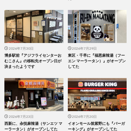
2026年7月30日
2026年7月29日
博多駅前『アジフライセンターお
東区・千早に『福恩麻辣湯（フー
むこさん』の移転先オープン日が
エン マーラータン）』がオープン
決まったようです
してた
2026年7月23日
2026年7月20日
西新に、汆悦麻辣湯（サンエツ マ
イオンモール筑紫野にも『バーガ
ーラータン）がオープンしてた
ーキング』がオープンしてた