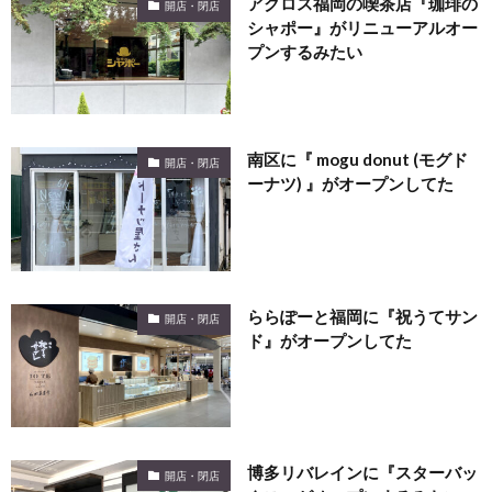
アクロス福岡の喫茶店『珈琲の
開店・閉店
シャポー』がリニューアルオー
プンするみたい
南区に『 mogu donut (モグド
開店・閉店
ーナツ) 』がオープンしてた
ららぽーと福岡に『祝うてサン
開店・閉店
ド』がオープンしてた
博多リバレインに『スターバッ
開店・閉店