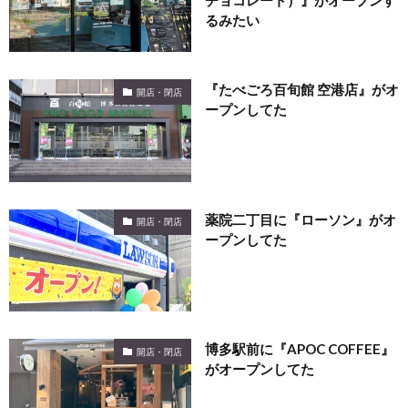
るみたい
『たべごろ百旬館 空港店』がオ
開店・閉店
ープンしてた
薬院二丁目に『ローソン』がオ
開店・閉店
ープンしてた
博多駅前に『APOC COFFEE』
開店・閉店
がオープンしてた