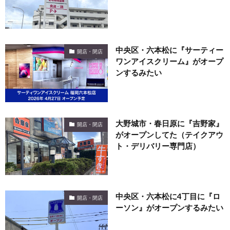
中央区・六本松に『サーティー
開店・閉店
ワンアイスクリーム』がオープ
ンするみたい
大野城市・春日原に『吉野家』
開店・閉店
がオープンしてた（テイクアウ
ト・デリバリー専門店）
中央区・六本松に4丁目に『ロ
開店・閉店
ーソン』がオープンするみたい