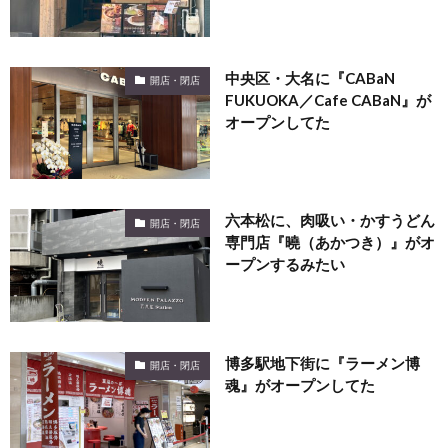
中央区・大名に『CABaN
開店・閉店
FUKUOKA／Cafe CABaN』が
オープンしてた
六本松に、肉吸い・かすうどん
開店・閉店
専門店『曉（あかつき）』がオ
ープンするみたい
博多駅地下街に『ラーメン博
開店・閉店
魂』がオープンしてた