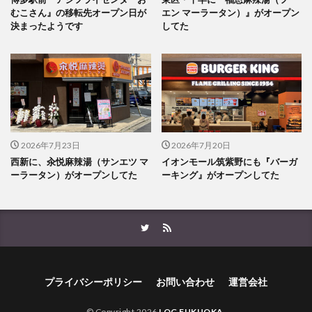
むこさん』の移転先オープン日が
エン マーラータン）』がオープン
決まったようです
してた
2026年7月23日
2026年7月20日
西新に、汆悦麻辣湯（サンエツ マ
イオンモール筑紫野にも『バーガ
ーラータン）がオープンしてた
ーキング』がオープンしてた
プライバシーポリシー
お問い合わせ
運営会社
© Copyright 2026
LOG FUKUOKA
.