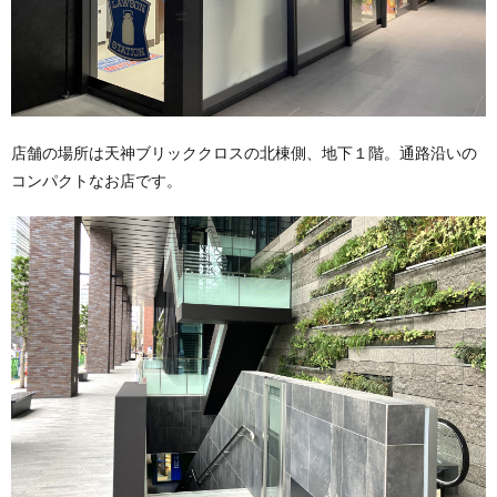
店舗の場所は天神ブリッククロスの北棟側、地下１階。通路沿いの
コンパクトなお店です。