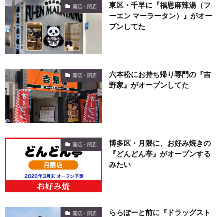
東区・千早に『福恩麻辣湯（フ
開店・閉店
ーエン マーラータン）』がオー
プンしてた
六本松にお持ち帰り専門の『吉
開店・閉店
野家』がオープンしてた
博多区・月隈に、お好み焼きの
開店・閉店
『どんどん亭』がオープンする
みたい
ららぽーと前に『ドラッグスト
開店・閉店