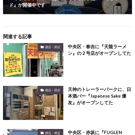
ド』が開催中です
関連する記事
中央区・春吉に『天龍ラーメ
開店・閉店
ン』の２号店がオープンしてた
天神のトレーラーパークに、日
開店・閉店
本酒バー『Japanese Sake 優
友』がオープンしてた
中央区・赤坂に『FUGLEN
開店・閉店