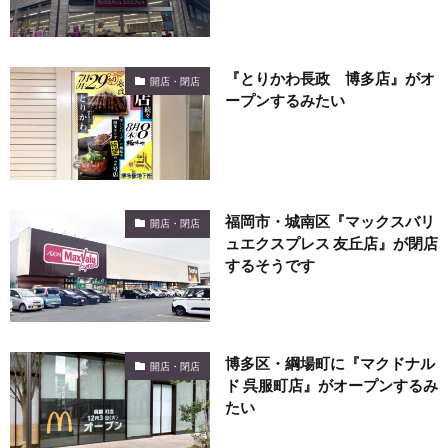
『とりかわ長政 博多店』がオ
開店・閉店
ープンするみたい
福岡市・城南区『マックスバリ
開店・閉店
ュエクスプレス 友丘店』が閉店
するそうです
博多区・綱場町に『マクドナル
開店・閉店
ド 呉服町店』がオープンするみ
たい