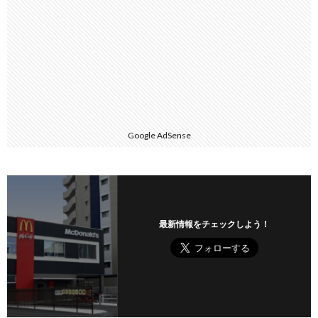
Google AdSense
最新情報をチェックしよう！