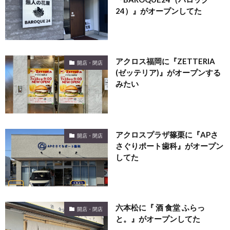
24）』がオープンしてた
アクロス福岡に『ZETTERIA
開店・閉店
(ゼッテリア)』がオープンする
みたい
アクロスプラザ篠栗に『APさ
開店・閉店
さぐりポート歯科』がオープン
してた
六本松に『 酒 食堂 ふらっ
開店・閉店
と。』がオープンしてた