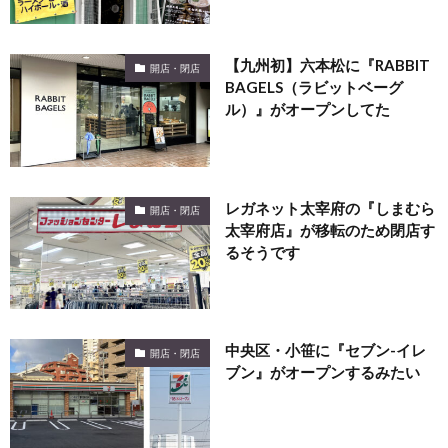
【九州初】六本松に『RABBIT
開店・閉店
BAGELS（ラビットベーグ
ル）』がオープンしてた
レガネット太宰府の『しまむら
開店・閉店
太宰府店』が移転のため閉店す
るそうです
中央区・小笹に『セブン-イレ
開店・閉店
ブン』がオープンするみたい