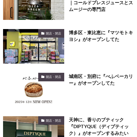
｜コールドプレスジュースとス
ムージーの専門店
博多区・東比恵に『マツモトキ
開店・閉店
ヨシ』がオープンしてた
城南区・別府に『べふベーカリ
開店・閉店
ー』がオープンしてた
天神に、香りのブティック
開店・閉店
『DIPTYQUE（ディプティッ
ク）』がオープンするみたい