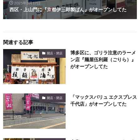
2025年3月17日
西区・上山門に『京都伊三郎製ぱん』がオープンしてた
関連する記事
博多区に、ゴリラ注意のラーメ
開店・閉店
ン店『麺屋伍利羅（ごりら）』
がオープンしてた
「マックスバリュ エクスプレス
開店・閉店
千代店」がオープンしてた