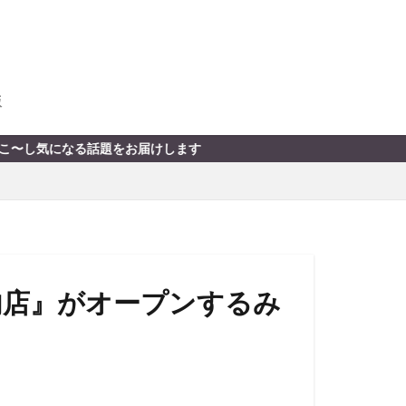
版
します
内店』がオープンするみ