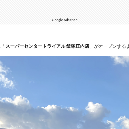
Google Adsense
に「
スーパーセンタートライアル 飯塚庄内店
」がオープンする