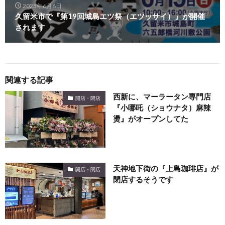
2025年6月6日
久留米市で『第19回城島エツ祭（エツッサイ）』が開催
されます
関連する記事
西新に、マーラータン専門店
開店・閉店
『小哪吒（ショウナタ）麻辣
燙』がオープンしてた
天神地下街の『上島珈琲店』が
開店・閉店
閉店するそうです