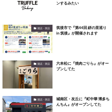
ンするみたい
筑後市で『第44回 絣の里巡り
開店・閉店
in 筑後』が開催されます
六本松に『焼肉ごりら』がオー
開店・閉店
プンしてた
城南区・友丘に『町中華 博多ち
開店・閉店
んちん』がオープンしてた