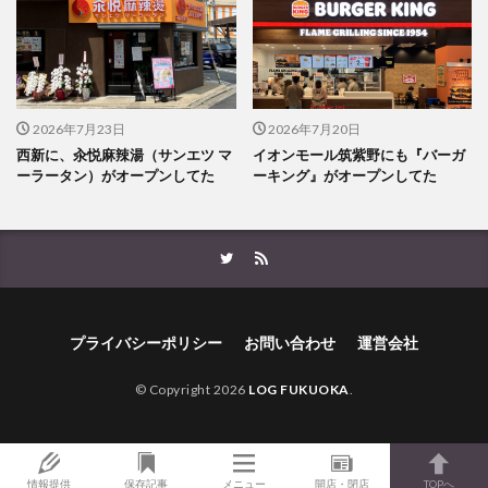
2026年7月23日
2026年7月20日
西新に、汆悦麻辣湯（サンエツ マ
イオンモール筑紫野にも『バーガ
ーラータン）がオープンしてた
ーキング』がオープンしてた
プライバシーポリシー
お問い合わせ
運営会社
© Copyright 2026
LOG FUKUOKA
.
情報提供
保存記事
メニュー
開店・閉店
TOPへ