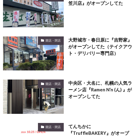
笠川店』がオープンしてた
大野城市・春日原に『吉野家』
開店・閉店
がオープンしてた（テイクアウ
ト・デリバリー専門店）
中央区・大名に、札幌の人気ラ
開店・閉店
ーメン店『Ramen N’n (ん) 』が
オープンしてた
てんちかに
開店・閉店
『TruffleBAKERY』がオープ