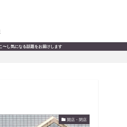
版
す
開店・閉店