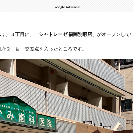
Google Adsense
（べふ）３丁目に、「
シャトレーゼ 福岡別府店
」がオープンして
別府２丁目」交差点を入ったところです。