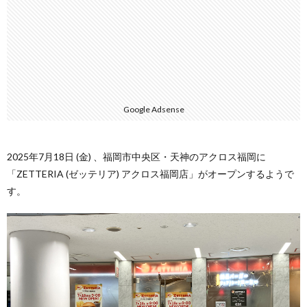
Google Adsense
2025年7月18日 (金) 、福岡市中央区・天神のアクロス福岡に
「ZETTERIA (ゼッテリア) アクロス福岡店」がオープンするようで
す。