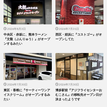
2026年8月3日
2026年7月31日
中央区・赤坂に、熊本ラーメン
西区・姪浜に『コストゴー』がオ
『文龍（ぶんりゅう）』がオープ
ープンしてた
ンするみたい
2026年7月30日
2026年7月30日
東区・香椎に『サーティーワンア
博多駅前『アジフライセンターお
イスクリーム』がオープンするみ
むこさん』の移転先オープン日が
たい
決まったようです