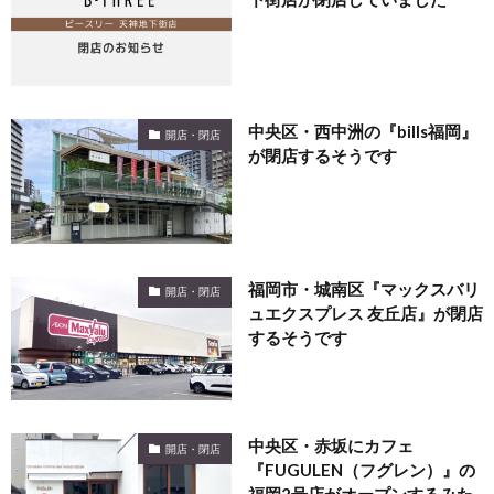
中央区・西中洲の『bills福岡』
開店・閉店
が閉店するそうです
福岡市・城南区『マックスバリ
開店・閉店
ュエクスプレス 友丘店』が閉店
するそうです
中央区・赤坂にカフェ
開店・閉店
『FUGULEN（フグレン）』の