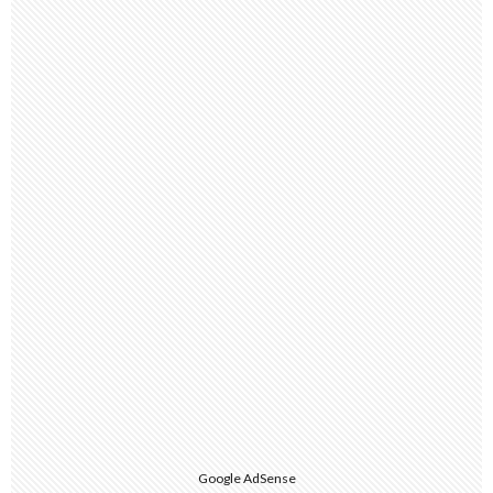
Google AdSense