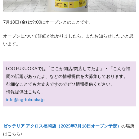
7月18日 (金) は9:00にオープンとのことです。
オープンについて詳細がわかりましたら、またお知らせしたいと思
います。
LOG FUKUOKAでは「ここが開店/閉店してたよ」・「こんな福
岡の話題があったよ」などの情報提供を大募集しております。
些細なことでも大丈夫ですのでぜひ情報提供ください。
情報提供はこちら↓
info@log-fukuoka.jp
ゼッテリア アクロス福岡店（2025年7月18日オープン予定）
の場所
はこちら↓