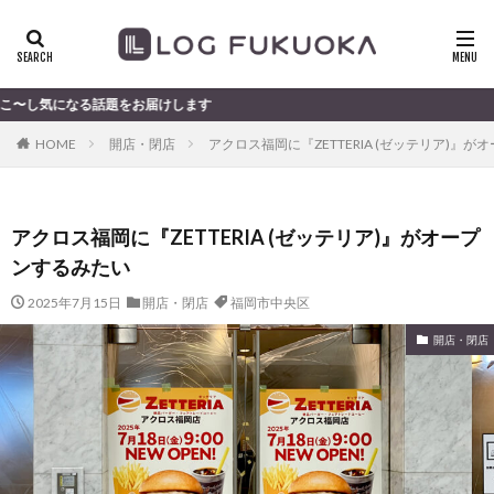
話題をお届けします
HOME
開店・閉店
アクロス福岡に『ZETTERIA (ゼッテリア)』
アクロス福岡に『ZETTERIA (ゼッテリア)』がオープ
ンするみたい
2025年7月15日
開店・閉店
福岡市中央区
開店・閉店