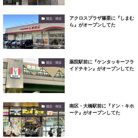
アクロスプラザ篠栗に『しまむ
開店・閉店
ら』がオープンしてた
薬院駅前に『ケンタッキーフラ
開店・閉店
イドチキン』がオープンしてた
南区・大橋駅前に『ドン・キホ
開店・閉店
ーテ』がオープンしてた