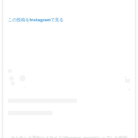
この投稿をInstagramで見る
そうめん小屋INベイサイド(@somen_tera)がシェアした投稿