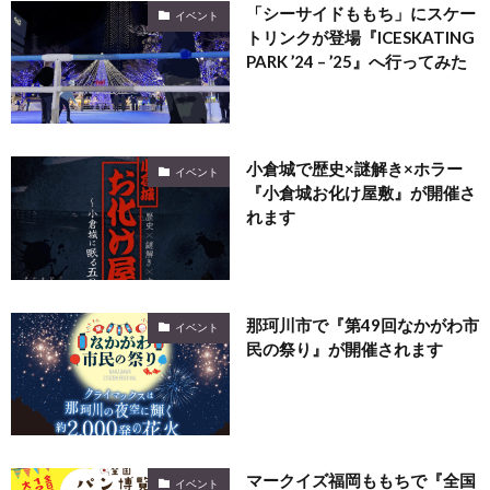
「シーサイドももち」にスケー
イベント
トリンクが登場『ICESKATING
PARK ’24 – ’25』へ行ってみた
小倉城で歴史×謎解き×ホラー
イベント
『小倉城お化け屋敷』が開催さ
れます
那珂川市で『第49回なかがわ市
イベント
民の祭り』が開催されます
マークイズ福岡ももちで『全国
イベント