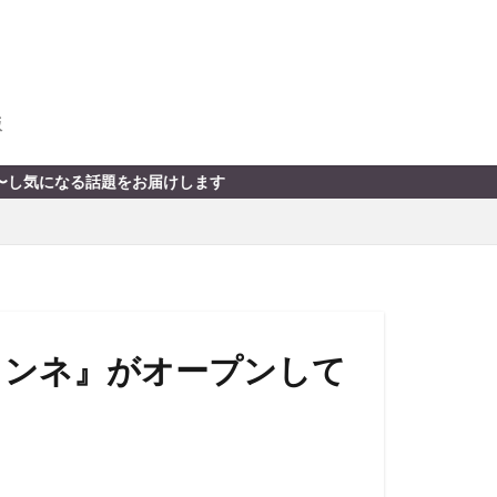
版
す
コンネ』がオープンして