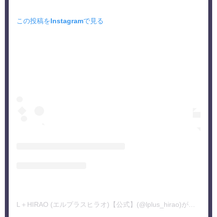
この投稿をInstagramで見る
L＋HIRAO (エルプラスヒラオ)【公式】(@lplus_hirao)がシェアした投稿