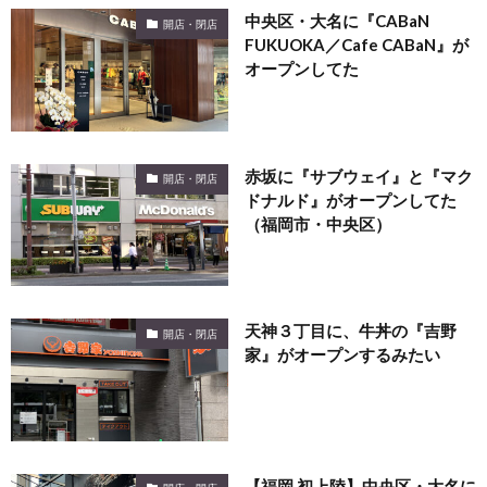
中央区・大名に『CABaN
開店・閉店
FUKUOKA／Cafe CABaN』が
オープンしてた
赤坂に『サブウェイ』と『マク
開店・閉店
ドナルド』がオープンしてた
（福岡市・中央区）
天神３丁目に、牛丼の『吉野
開店・閉店
家』がオープンするみたい
【福岡 初上陸】中央区・大名に