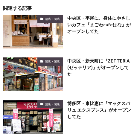
関連する記事
中央区・平尾に、身体にやさし
開店・閉店
いカフェ『まごわcafeはな』が
オープンしてた
中央区・新天町に『ZETTERIA
開店・閉店
(ゼッテリア)』がオープンして
た
博多区・東比恵に『マックスバ
開店・閉店
リュ エクスプレス』がオープン
してた