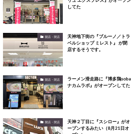
リュ エクスプレス』がオープン
してた
天神地下街の『ブルーノ／トラ
開店・閉店
ベルショップ ミレスト』 が閉
店するそうです。
ラーメン滑走路に『博多鶏soba
開店・閉店
ナカムラボ』がオープンしてた
天神２丁目に『スシロー』がオ
開店・閉店
ープンするみたい（8月21日オ