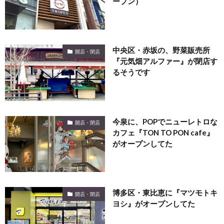
ープン）
中央区・赤坂の、野菜販売所
開店・閉店
『元気畑アルファー』が閉店す
るそうです
今泉に、POPでニューレトロな
開店・閉店
カフェ『TON TO PON cafe』
がオープンしてた
博多区・東比恵に『マツモトキ
開店・閉店
ヨシ』がオープンしてた