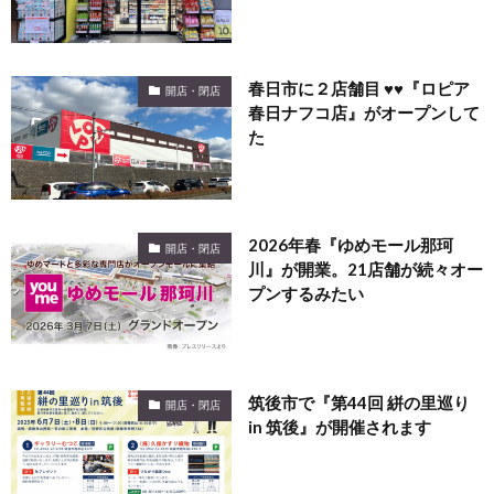
春日市に２店舗目 ♥♥『ロピア
開店・閉店
春日ナフコ店』がオープンして
た
2026年春『ゆめモール那珂
開店・閉店
川』が開業。21店舗が続々オー
プンするみたい
筑後市で『第44回 絣の里巡り
開店・閉店
in 筑後』が開催されます