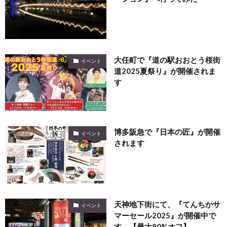
大任町で『道の駅おおとう桜街
イベント
道2025夏祭り』が開催されま
す
博多阪急で『日本の匠』が開催
イベント
されます
天神地下街にて、『てんちかサ
イベント
マーセール2025』が開催中で
す。【最大80%オフ】