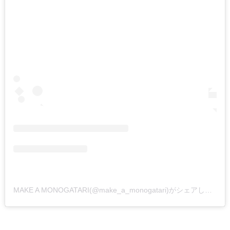
MAKE A MONOGATARI(@make_a_monogatari)がシェアした投稿